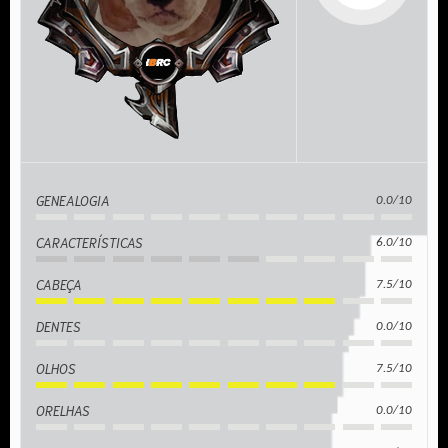
GENEALOGIA
0.0/10
CARACTERÍSTICAS
6.0/10
CABEÇA
7.5/10
DENTES
0.0/10
OLHOS
7.5/10
ORELHAS
0.0/10