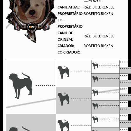
COM AZUL
CANIL ATUAL:
R&D BULL KENELL
PROPRIETÁRIO:
ROBERTO RICKEN
CO-
PROPRIETÁRIO:
CANIL DE
R&D BULL KENELL
ORIGEM:
CRIADOR:
ROBERTO RICKEN
CO-CRIADOR:
*****
**********
*****
**********
*****
**********
*****
**********
*****
**********
*****
**********
*****
**********
*****
*****
**********
*****
**********
*****