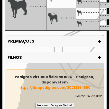
**********
*****
**********
*****
**********
*****
**********
*****
**********
*****
+
PREMIAÇÕES
+
FILHOS
Pedigree Virtual oficial da IBRC – Pedigree,
disponível em
https://ibrcpedigree.com/2021.139.1650
02/07/2026 21:04:31
Imprimir Pedigree Virtual