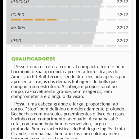
PESCOÇO
0.0/10
CORPO
4.3/10
MEDIDA
0.0/10
PESO
0.0/10
QUALIFICADORES
Possuir uma estrutura corporal compacta, forte e bem
harmônica. Sua aparência apresenta fortes traços do
American Pit Bull Terrier, sendo diferenciado apenas por
apresentar traços das demais linhagens de bulls que
compõe a sua estrutura. A cabeça é proporcional ao
corpo, razoavelmente grande, sem exageros, sem
comprometer a e o ângulo da visão.
Possui uma cabeça grande e larga, proporcional ao
corpo. “Stop” bem definido e moderadamente profundo.
Bochechas com músculos proeminentes e livre de rugas.
Focinho com comprimento adequado. A cana nasal é
reta, com mandíbula bem desenvolvida, larga e
profunda. Sem características do Bulldogue Inglês. Trufa
Grande, com narinas bem abertas com coloração em
harmonia com a cor da pelagem.