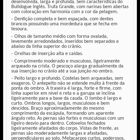
desenvolvida, larga e profunda. Sem características do
Bulldogue Inglês. Trufa Grande, com narinas bem abertas
com coloração em harmonia com a cor da pelagem.
Dentição completa e bem espaçada, com dentes
brancos possuindo uma mordedura que se fecha em
tesoura.
Olhos de tamanho médio com forma ovalada,
levemente arredondados, inseridos bem separados e
abaixo da linha superior do crânio.
Orelhas de inserção alta e caídas.
Comprimento moderado e musculoso, ligeiramente
arqueado na crista. O pescoço alarga gradualmente da
sua inserção no crânio até a sua junção no ombro.
Peito largo e profundo. Costelas bem arqueadas, sem
exageros. O antepeito não se estende muito à frente da
ponta do ombro. A traseira é larga, forte e firme, com
linha superior em nível e reta e a garupa se inclina
ligeiramente para a base da cauda. O lombo é largo e
curto. Ombros longos, largos, musculosos e bem
descidos. Braço aproximadamente do mesmo
comprimento da escápula, formando um aparente
ângulo reto. As pernas são fortes e musculosas com um
ligeiro desvio para dentro. Cotovelos fechados
ligeiramente afastados do corpo. Vistas de frente, as
pernas são moderadamente largas e afastadas,
perpendiculares ao solo. Metacarpos curtos, poderosos,