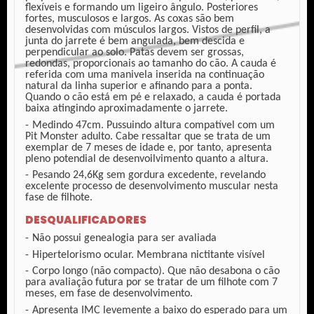
flexíveis e formando um ligeiro ângulo. Posteriores
fortes, musculosos e largos. As coxas são bem
desenvolvidas com músculos largos. Vistos de perfil, a
junta do jarrete é bem angulada, bem descida e
perpendicular ao solo. Patas devem ser grossas,
redondas, proporcionais ao tamanho do cão. A cauda é
referida com uma manivela inserida na continuação
natural da linha superior e afinando para a ponta.
Quando o cão está em pé e relaxado, a cauda é portada
baixa atingindo aproximadamente o jarrete.
Medindo 47cm. Pussuindo altura compatível com um
Pit Monster adulto. Cabe ressaltar que se trata de um
exemplar de 7 meses de idade e, por tanto, apresenta
pleno potendial de desenvoilvimento quanto a altura.
Pesando 24,6Kg sem gordura excedente, revelando
excelente processo de desenvolvimento muscular nesta
fase de filhote.
DESQUALIFICADORES
Não possui genealogia para ser avaliada
Hipertelorismo ocular. Membrana nictitante visível
Corpo longo (não compacto). Que não desabona o cão
para avaliação futura por se tratar de um filhote com 7
meses, em fase de desenvolvimento.
Apresenta IMC levemente a baixo do esperado para um