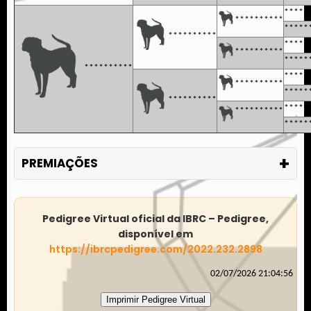
*****
**********
*****
**********
*****
**********
*****
**********
*****
**********
*****
**********
*****
**********
*****
+
PREMIAÇÕES
Pedigree Virtual oficial da IBRC – Pedigree,
disponível em
https://ibrcpedigree.com/2022.232.2898
02/07/2026 21:04:56
Imprimir Pedigree Virtual