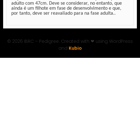
adulto com 47cm. Deve se considerar, no entanto, que
ainda é um filhote em fase de desenvolvimento e que,
por tanto, deve ser reavaliado para na fase adulta..
© 2026 IBRC – Pedigree. Created with ❤ using WordPress
and
Kubio