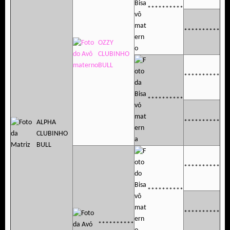
**********
**********
OZZY
CLUBINHO
BULL
**********
**********
ALPHA
**********
CLUBINHO
BULL
**********
**********
**********
**********