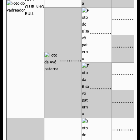
OZZY
CLUBINHO
BULL
**********
**********
**********
**********
**********
**********
**********
**********