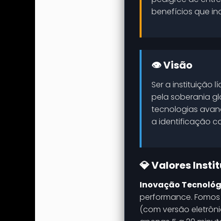
benefícios que in
👁️ Visão
Ser a instituição
pela soberania g
tecnologias avan
a identificação c
💎 Valores Insti
Inovação Tecnológi
performance. Fomos 
(com versão eletrôn