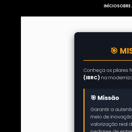
INÍCIO
SOBRE 
🎯 MI
Conheça os pilares
(IBRC)
na modernizaç
🎯 Missão
Garantir a autent
meio de inovação
valorização real d
pedigree de entre