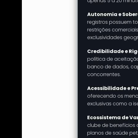
apenas 5 a 20 minut
Autonomia e Sobera
registros possuem to
restrições comerciai
exclusividades geogr
Credibilidade e Rig
política de aceitaçã
banco de dados, capaz
concorrentes.
Acessibilidade e Pr
oferecendo os menor
exclusivas como a i
Ecossistema de Van
clube de benefícios
planos de saúde pet,