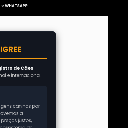
WHATSAPP
DIGREE
gistro de Cães
l e internacional.
hagens caninas por
omovemos a
 preços justos,
 ecossistema de