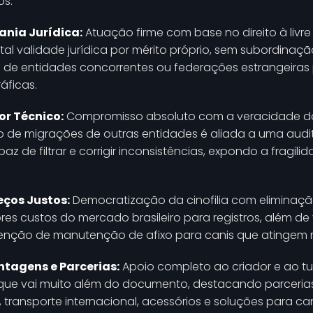
os.
nia Jurídica:
Atuação firme com base no direito à livre 
tal validade jurídica por mérito próprio, sem subordinaçã
s de entidades concorrentes ou federações estrangeiras
áficas.
or Técnico:
Compromisso absoluto com a veracidade d
o de migrações de outras entidades é aliada a uma audit
 de filtrar e corrigir inconsistências, expondo a fragili
eços Justos:
Democratização da cinofilia com eliminaçã
es custos do mercado brasileiro para registros, além d
senção de manutenção de afixo para canis que atingem 
tagens e Parcerias:
Apoio completo ao criador e ao tu
 que vai muito além do documento, destacando parceri
 transporte internacional, acessórios e soluções para can