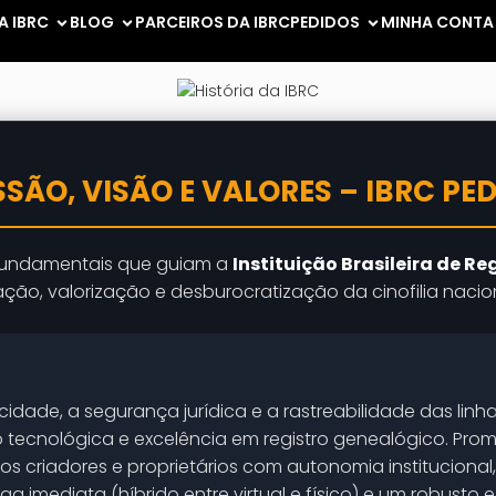
A IBRC
BLOG
PARCEIROS DA IBRC
PEDIDOS
MINHA CONTA
SSÃO, VISÃO E VALORES – IBRC PE
 fundamentais que guiam a
Instituição Brasileira de Re
ão, valorização e desburocratização da cinofilia naciona
icidade, a segurança jurídica e a rastreabilidade das lin
 tecnológica e excelência em registro genealógico. Pr
os criadores e proprietários com autonomia institucional,
ga imediata (híbrido entre virtual e físico) e um robusto