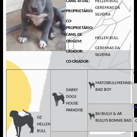
CANIL ATUAL:
HELLEN BULL
GEREMIAS DA
PROPRIETÁRIO:
SILVEIRA
CO-
PROPRIETÁRIO:
CANIL DE
HELLEN BULL
ORIGEM:
GEREMIAS DA
CRIADOR:
SILVEIRA
CO-CRIADOR:
G
MATOSBULLYKENNEL
BAD BOY
DARKY
DOGS
HOUSE
M
PARADISE
BH BULLY & AR
OZ
BULLYS BONNIE BAD
HELLEN
BULL