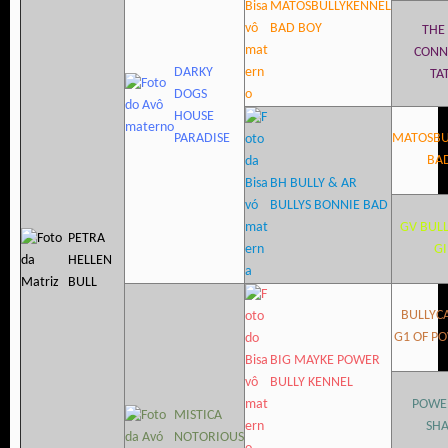
MATOSBULLYKENNEL
BAD BOY
THE
CONN
DARKY
TA
DOGS
HOUSE
PARADISE
MATOSBU
BA
BH BULLY & AR
BULLYS BONNIE BAD
GV BULL
PETRA
GI
HELLEN
BULL
BULLYC
G1 OF P
BIG MAYKE POWER
BULLY KENNEL
POWE
MISTICA
SH
NOTORIOUS