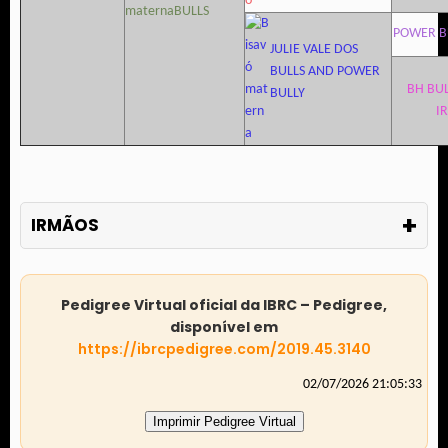
BULLS
POWER B
JULIE VALE DOS
BULLS AND POWER
BH BU
BULLY
I
+
IRMÃOS
Pedigree Virtual oficial da IBRC – Pedigree,
disponível em
https://ibrcpedigree.com/2019.45.3140
02/07/2026 21:05:33
Imprimir Pedigree Virtual