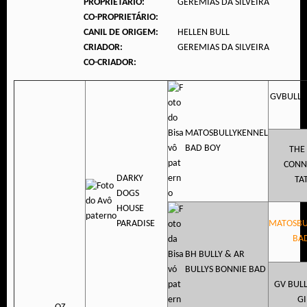
PROPRIETÁRIO:
GEREMIAS DA SILVEIRA
CO-PROPRIETÁRIO:
CANIL DE ORIGEM:
HELLEN BULL
CRIADOR:
GEREMIAS DA SILVEIRA
CO-CRIADOR:
GVBULLI
MATOSBULLYKENNEL
BAD BOY
THE
CONN
DARKY
TA
DOGS
HOUSE
PARADISE
MATOSBU
BA
BH BULLY & AR
BULLYS BONNIE BAD
GV BULL
GI