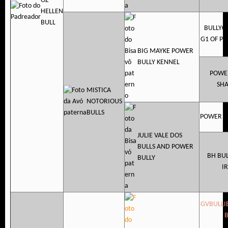
OZ
HELLEN
BULL
BULLYC
G1 OF P
BIG MAYKE POWER
BULLY KENNEL
POWE
SH
MISTICA
NOTORIOUS
BULLS
POWER B
JULIE VALE DOS
BULLS AND POWER
BH BU
BULLY
I
GVBULLI