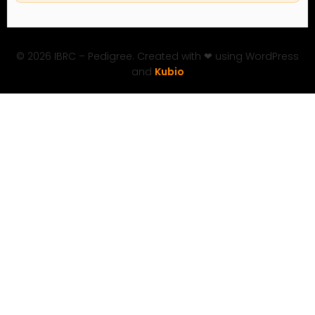
© 2026 IBRC – Pedigree. Created with ❤ using WordPress
and
Kubio