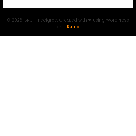
© 2026 IBRC – Pedigree. Created with ❤ using WordPress
and
Kubio