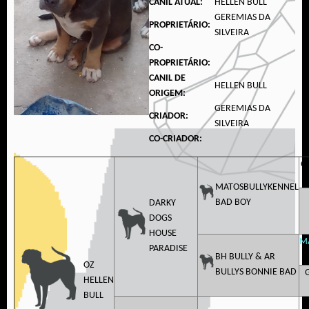
CANIL ATUAL:
HELLEN BULL
GEREMIAS DA
PROPRIETÁRIO:
SILVEIRA
CO-
PROPRIETÁRIO:
CANIL DE
HELLEN BULL
ORIGEM:
GEREMIAS DA
CRIADOR:
SILVEIRA
CO-CRIADOR:
G
MATOSBULLYKENNEL
BAD BOY
DARKY
DOGS
HOUSE
M
PARADISE
BH BULLY & AR
OZ
BULLYS BONNIE BAD
HELLEN
BULL