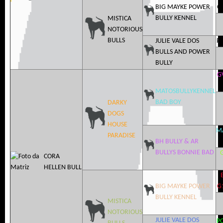
BIG MAYKE POWER
G
BULLY KENNEL
MISTICA
NOTORIOUS
BULLS
JULIE VALE DOS
P
BULLS AND POWER
BULLY
G
MATOSBULLYKENNEL
BAD BOY
DARKY
DOGS
HOUSE
M
PARADISE
BH BULLY & AR
BULLYS BONNIE BAD
CORA
HELLEN BULL
BIG MAYKE POWER
G
BULLY KENNEL
MISTICA
NOTORIOUS
JULIE VALE DOS
P