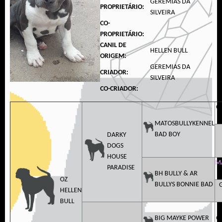
GEREMIAS DA
PROPRIETÁRIO:
SILVEIRA
CO-
PROPRIETÁRIO:
CANIL DE
HELLEN BULL
ORIGEM:
GEREMIAS DA
CRIADOR:
SILVEIRA
CO-CRIADOR:
G
MATOSBULLYKENNEL
BAD BOY
DARKY
DOGS
HOUSE
M
PARADISE
BH BULLY & AR
OZ
BULLYS BONNIE BAD
HELLEN
BULL
BIG MAYKE POWER
G