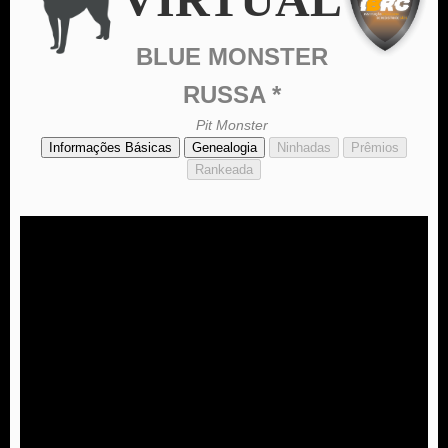
BLUE MONSTER
RUSSA *
Pit Monster
Informações Básicas
Genealogia
Ninhadas
Prêmios
Rankeada