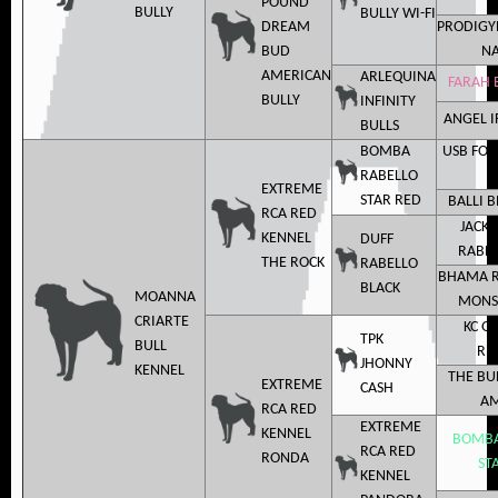
POUND
BULLY
BULLY WI-FI
DREAM
PRODIGY
BUD
N
AMERICAN
ARLEQUINA
FARAH B
BULLY
INFINITY
ANGEL I
BULLS
BOMBA
USB FOR
RABELLO
EXTREME
STAR RED
BALLI B
RCA RED
JACK
KENNEL
DUFF
RABEL
THE ROCK
RABELLO
BHAMA R
BLACK
MOANNA
MONS
CRIARTE
KC G
TPK
BULL
RI
JHONNY
KENNEL
THE BU
EXTREME
CASH
AM
RCA RED
EXTREME
KENNEL
BOMBA
RCA RED
RONDA
ST
KENNEL