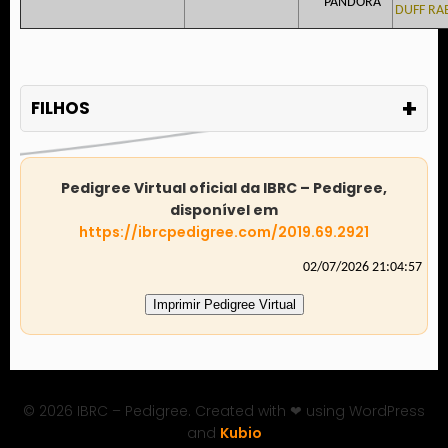
PANDORA
DUFF RA
+
FILHOS
Pedigree Virtual oficial da IBRC – Pedigree,
disponível em
https://ibrcpedigree.com/2019.69.2921
02/07/2026 21:04:57
Imprimir Pedigree Virtual
© 2026 IBRC – Pedigree. Created with ❤ using WordPress
and
Kubio