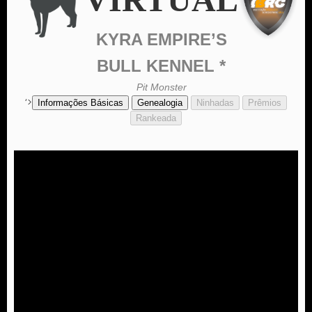
KYRA EMPIRE’S
BULL KENNEL *
Pit Monster
‘>
Informações Básicas
Genealogia
Ninhadas
Prêmios
Rankeada