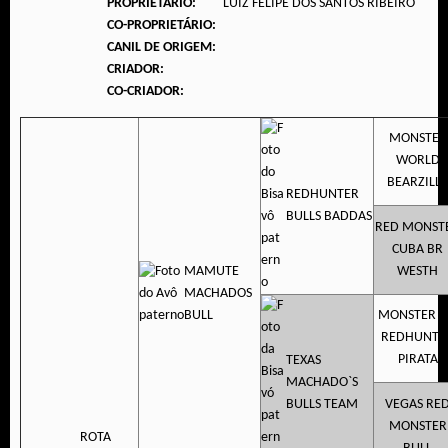
PROPRIETÁRIO:
LUIZ FELIPE DOS SANTOS RIBEIRO
CO-PROPRIETÁRIO:
CANIL DE ORIGEM:
CRIADOR:
CO-CRIADOR:
MONSTER
WORLD
BEARZILL
REDHUNTER
BULLS BADDAS
RED MONST
CUBA BR
MAMUTE
WESTH
MACHADOS
BULL
MONSTER P
REDHUNTE
PIRATA
TEXAS
MACHADO`S
BULLS TEAM
VEGAS RE
MONSTER
ROTA