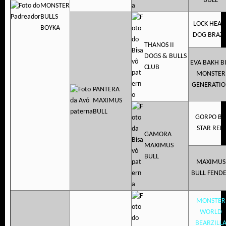
BULL
MONSTER
BULLS
LOCK HEAV
BOYKA
DOG BRAZI
THANOS II
DOGS & BULLS
EVA BAKH B
CLUB
MONSTER
GENERATIO
PANTERA
MAXIMUS
BULL
GORPO BR
STAR RED
GAMORA
MAXIMUS
BULL
MAXIMUS
BULL FEND
MONSTER
WORLD
BEARZILL