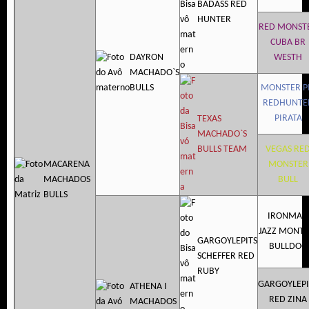
BADASS RED
HUNTER
RED MONST
CUBA BR
DAYRON
WESTH
MACHADO`S
BULLS
MONSTER P
REDHUNTE
PIRATA
TEXAS
MACHADO`S
BULLS TEAM
VEGAS RE
MACARENA
MONSTER
MACHADOS
BULL
BULLS
IRONMAN
JAZZ MONTA
GARGOYLEPITS
BULLDOG
SCHEFFER RED
RUBY
GARGOYLEPI
ATHENA I
RED ZINA
MACHADOS