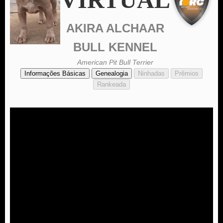
AKIRA ALCHAAR
BULL KENNEL
American Pit Bull Terrier
Informações Básicas
Genealogia
Ninhadas
Prêmios
Rankeada