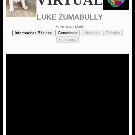
LUKE ZUMABULLY
American Bully
Informações Básicas
Genealogia
Ninhadas
Prêmios
Rankeada