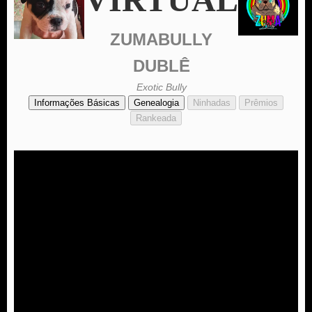
ZUMABULLY
DUBLÊ
Exotic Bully
Informações Básicas
Genealogia
Ninhadas
Prêmios
Rankeada