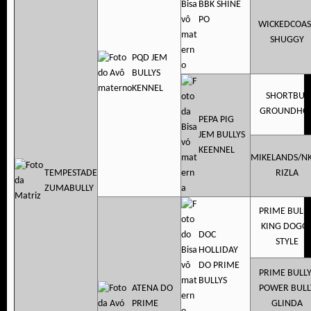
BBK SHINE
PO
WICKEDCOAS
SHUGGY
PQD JEM
BULLYS
KENNEL
SHORTBUS
GROUNDHO
PEPA PIG
JEM BULLYS
KEENNEL
MIKELANDS/N
TEMPESTADE
RIZLA
ZUMABULLY
PRIME BULLY
KING DOGG
DOC
STYLE
HOLLIDAY
DO PRIME
PRIME BULLY
BULLYS
ATENA DO
POWER BULL
PRIME
GLINDA