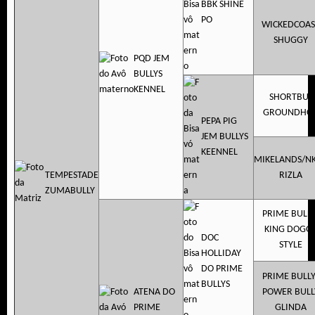
BBK SHINE
PO
WICKEDCOAS
SHUGGY
PQD JEM
BULLYS
KENNEL
SHORTBUS
GROUNDHO
PEPA PIG
JEM BULLYS
KEENNEL
MIKELANDS/N
TEMPESTADE
RIZLA
ZUMABULLY
PRIME BULLY
KING DOGG
DOC
STYLE
HOLLIDAY
DO PRIME
PRIME BULLY
BULLYS
ATENA DO
POWER BULL
PRIME
GLINDA