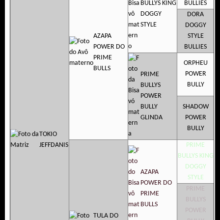
BULLYS KING
BULLIES
DOGGY
DORA
STYLE
DOGGY
AZAPA
STYLE
POWER DO
BULLIES
PRIME
ORPHEU
BULLS
POWER
PRIME
BULLY
BULLYS
POWER
BULLY
SHADOW
GLINDA
POWER
BULLY
TOKIO
JEFFDANIS
PRIME
BULLYS KING
DOGGY
AZAPA
STYLE
POWER DO
PRIME
PRIME
BULLYS
BULLS
POWER
TULA DO