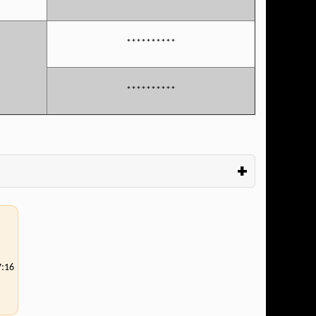
**********
**********
+
7:16