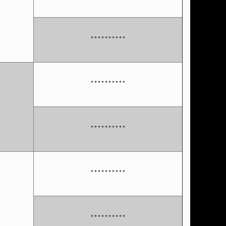
**********
**********
**********
**********
**********