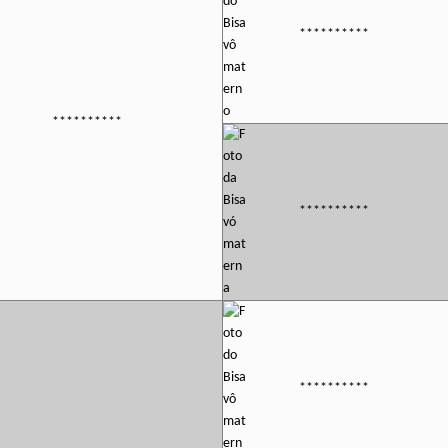
**********
**********
**********
**********