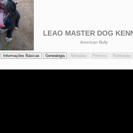
LEAO MASTER DOG KEN
American Bully
Informações Básicas
Genealogia
Ninhadas
Prêmios
Rankeada