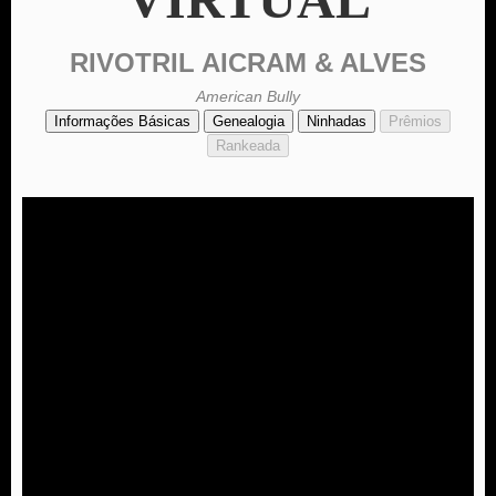
RIVOTRIL AICRAM & ALVES
American Bully
Informações Básicas
Genealogia
Ninhadas
Prêmios
Rankeada