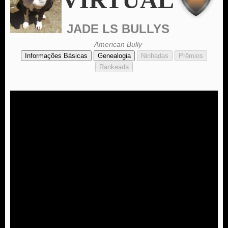
JADE LS BULLYS
American Bully
Informações Básicas
Genealogia
Ninhadas
Prêmios
Rankeada