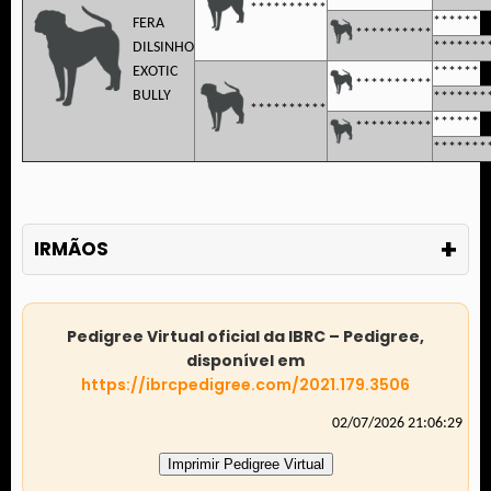
**********
*******
FERA
**********
DILSINHO
*******
EXOTIC
*******
**********
BULLY
*******
**********
*******
**********
*******
+
IRMÃOS
Pedigree Virtual oficial da IBRC – Pedigree,
disponível em
https://ibrcpedigree.com/2021.179.3506
02/07/2026 21:06:29
Imprimir Pedigree Virtual