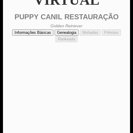
PUPPY CANIL RESTAURAÇÃO
Golden Retriever
Informações Básicas
Genealogia
Ninhadas
Prêmios
Rankeada