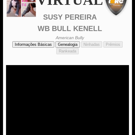
SUSY PEREIRA
WB BULL KENELL
American Bully
Informações Básicas
Genealogia
Ninhadas
Prêmios
Rankeada