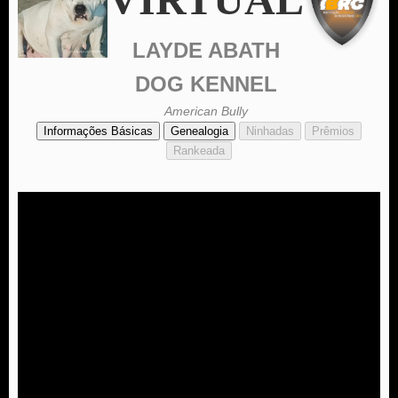
LAYDE ABATH
DOG KENNEL
American Bully
Informações Básicas
Genealogia
Ninhadas
Prêmios
Rankeada