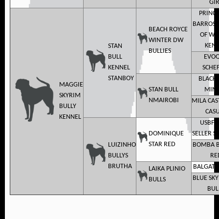
GI
PRINC
BARROS 
BEACH ROYCE
OF WI
WINTER DW
KEN
STAN
BULLIES
BULL
EVO
KENNEL
SCHE
STANBOY
BLACK 
MAGGIE
STAN BULL
MIN
SKYRIM
NMAIROBI
MILA CA
BULLY
CAS
KENNEL
USBFS
DOMINIQUE
SELLER S
STAR RED
LUIZINHO
BOMBA B
BULLYS
RE
BRUTHA
BALGATE
LAIKA PLINIO
BLUE SKY
BULLS
BUL