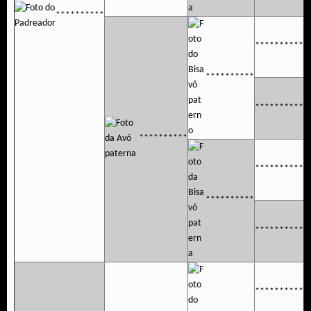
**********
**********
**********
**********
**********
**********
**********
**********
**********