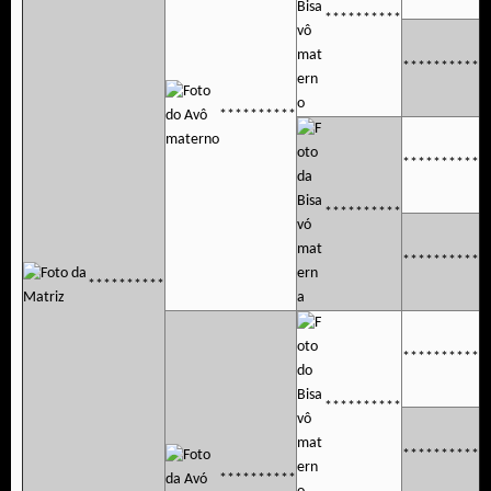
**********
**********
**********
**********
**********
**********
**********
**********
**********
**********
**********