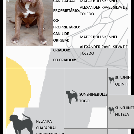
CANIL ATUAL:
MATOS BULLS KENNEL
ALEXANDER RAVEL SILVA DE
PROPRIETÁRIO:
TOLEDO
CO-
PROPRIETÁRIO:
CANIL DE
MATOS BULLS KENNEL
ORIGEM:
ALEXANDER RAVEL SILVA DE
CRIADOR:
TOLEDO
CO-CRIADOR:
SUNSHINE
ODIN II
SUNSHINEBULLS
TOGO
SUNSHINE
NUTELA
PELANKA
CHAPARRAL