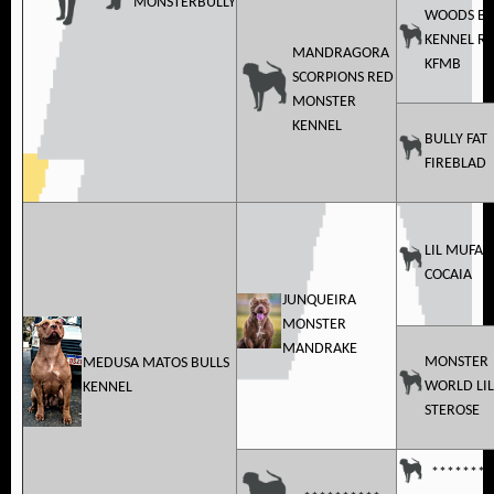
MONSTERBULLY
WOODS BU
KENNEL R
MANDRAGORA
KFMB
SCORPIONS RED
MONSTER
KENNEL
BULLY FAT
FIREBLAD
LIL MUFAS
COCAIA
JUNQUEIRA
MONSTER
MANDRAKE
MONSTER
MEDUSA MATOS BULLS
WORLD LIL
KENNEL
STEROSE
********