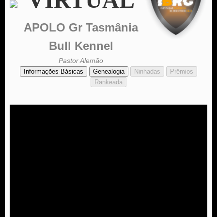
APOLO Gr Tasmânia
Bull Kennel
Pastor Alemão
Informações Básicas
Genealogia
Ninhadas
Prêmios
Rankeada