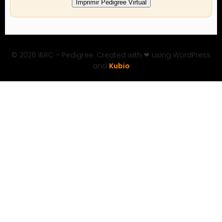
Imprimir Pedigree Virtual
© 2026 IBRC – Pedigree. Created with ❤ using WordPress
and
Kubio