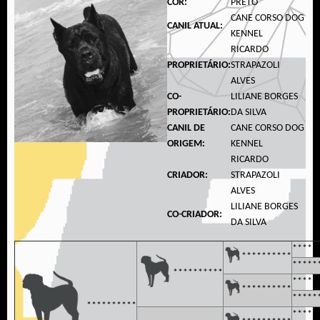
COR:
PRETO
CANE CORSO DOG
CANIL ATUAL:
KENNEL
RICARDO
PROPRIETÁRIO:
STRAPAZOLI
ALVES
CO-
LILIANE BORGES
PROPRIETÁRIO:
DA SILVA
CANIL DE
CANE CORSO DOG
ORIGEM:
KENNEL
RICARDO
CRIADOR:
STRAPAZOLI
ALVES
LILIANE BORGES
CO-CRIADOR:
DA SILVA
*****
**********
*****
**********
*****
**********
*****
**********
*****