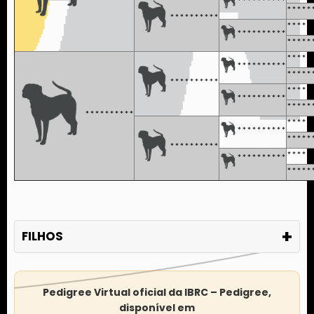
**********
*****
**********
*****
**********
*****
*****
**********
*****
**********
*****
**********
*****
**********
*****
**********
*****
**********
*****
**********
*****
+
FILHOS
Pedigree Virtual oficial da IBRC – Pedigree,
disponível em