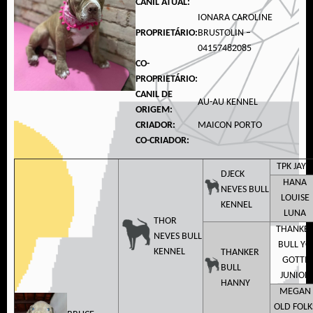
CANIL ATUAL:
IONARA CAROLINE
PROPRIETÁRIO:
BRUSTOLIN –
04157482085
CO-
PROPRIETÁRIO:
CANIL DE
AU-AU KENNEL
ORIGEM:
CRIADOR:
MAICON PORTO
CO-CRIADOR:
TPK JAY Z
DJECK
HANA
NEVES BULL
LOUISE
KENNEL
LUNA
THOR
THANKE
NEVES BULL
BULL YO
KENNEL
THANKER
GOTTI
BULL
JUNIOR
HANNY
MEGAN
OLD FOLK