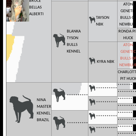
BRUCE
ATON
BELLAS
GENETIC
ALBERTI
TAYSON
BULLS O
NBK
NEWBLU
BLANKA
RONDA PI
TYSON
HUCK
BULLS
ATON
KENNEL
GENETIC
BULLS O
KYRA NBK
NEWBLU
CHARLOT
PIT HUC
********
**********
********
**********
********
NINA
**********
MASTER
********
KENNEL
********
**********
BRAZIL
********
**********
********
**********
********