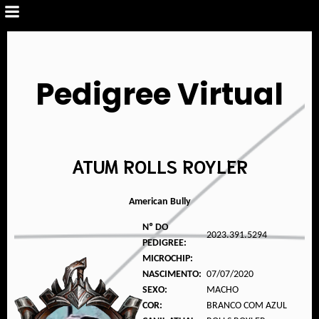
Pedigree Virtual
ATUM ROLLS ROYLER
American Bully
Nº DO
2023.391.5294
PEDIGREE:
MICROCHIP:
NASCIMENTO:
07/07/2020
SEXO:
MACHO
COR:
BRANCO COM AZUL