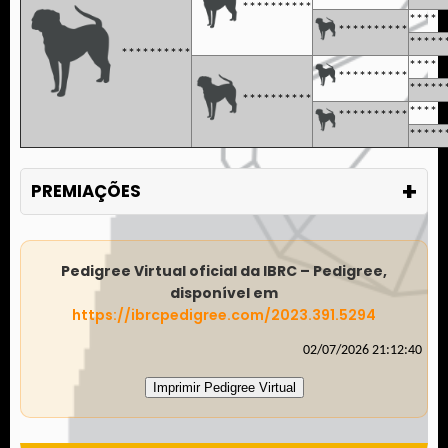
**********
*****
**********
*****
**********
*****
**********
*****
**********
*****
**********
*****
+
PREMIAÇÕES
Pedigree Virtual oficial da IBRC – Pedigree,
disponível em
https://ibrcpedigree.com/2023.391.5294
02/07/2026 21:12:40
Imprimir Pedigree Virtual