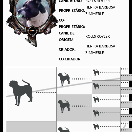
CANIL ATUAL:
ROLLS ROYLER
HERIKA BARBOSA
PROPRIETÁRIO:
ZIMMERLE
CO-
PROPRIETÁRIO:
CANIL DE
ROLLS ROYLER
ORIGEM:
HERIKA BARBOSA
CRIADOR:
ZIMMERLE
CO-CRIADOR:
*****
**********
*****
**********
*****
**********
*****
**********
*****
**********
*****
**********
*****
**********
*****
*****
**********
*****