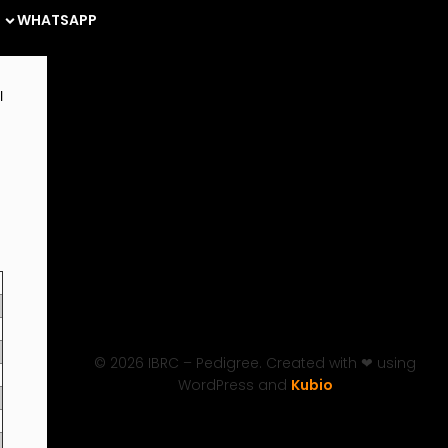
WHATSAPP
© 2026 IBRC – Pedigree. Created with ❤ using
WordPress and
Kubio