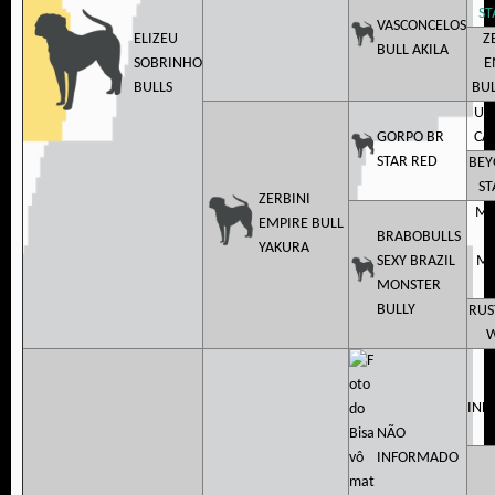
ST
VASCONCELOS
ELIZEU
Z
BULL AKILA
SOBRINHO
E
BULLS
BUL
US
GORPO BR
CA
STAR RED
BEY
ST
ZERBINI
MO
EMPIRE BULL
BRABOBULLS
B
YAKURA
SEXY BRAZIL
MO
MONSTER
BULLY
RUS
W
INF
NÃO
INFORMADO