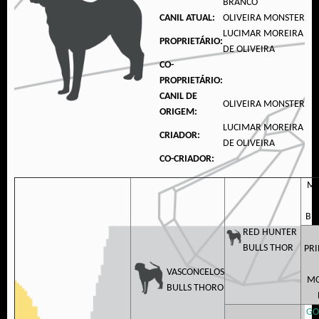
BRANCO
CANIL ATUAL:
OLIVEIRA MONSTER
LUCIMAR MOREIRA
PROPRIETÁRIO:
DE OLIVEIRA
CO-
PROPRIETÁRIO:
CANIL DE
OLIVEIRA MONSTER
ORIGEM:
LUCIMAR MOREIRA
CRIADOR:
DE OLIVEIRA
CO-CRIADOR:
MO
W
BE
RED HUNTER
BULLS THOR
PRI
VASCONCELOS
MO
BULLS THORO
GO