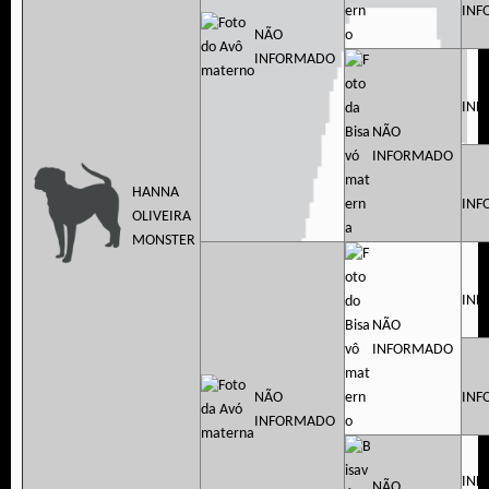
INF
NÃO
INFORMADO
INF
NÃO
INFORMADO
HANNA
INF
OLIVEIRA
MONSTER
INF
NÃO
INFORMADO
NÃO
INF
INFORMADO
INF
NÃO