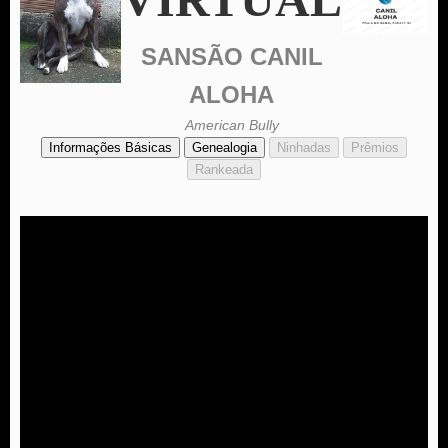
SANSÃO CANIL
ALOHA
American Bully
Informações Básicas
Genealogia
Ninhadas
Prêmios
Rankeada