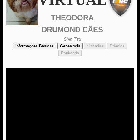
THEODORA
DRUMOND CÃES
Shih Tzu
Informações Básicas
Genealogia
Ninhadas
Prêmios
Rankeada