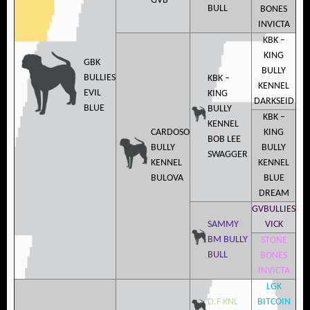
GVB
BULL
BONES
INVICTA
KBK –
KING
GBK
BULLY
BULLIES
KBK –
KENNEL
EVIL
KING
DARKSEID
BLUE
BULLY
KBK –
KENNEL
CARDOSO
KING
BOB LEE
BULLY
BULLY
SWAGGER
KENNEL
KENNEL
BULOVA
BLUE
DREAM
GVBULLIES
SAMMY
VICK
BM BULLY
STONE
BULL
BONES
INVICTA
LGK
D.F KNL
BITCOIN