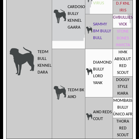
VIRUS
D.F KNL
CARDOSO
IRIS
BULLY
GVBULLIES
KENNEL
SAMMY
VICK
GAARA
BM BULLY
STONE
BULL
BONES
INVICTA
TEDM
HMK
BULL
ABSOLUT
DIAMOND
KENNEL
RED
BULLY
DARA
SCOUT
LORD
DOGGY
YANK
STYLE
TEDM BK
KIARA
AIKO
MOMBASS
BULLY
AIKO REDS
ÚNICO AFR
COUT
THORA
RED
SCOUT