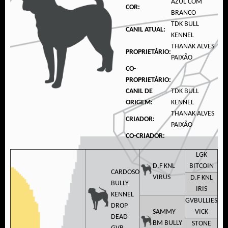
AZUL COM
COR:
BRANCO
TDK BULL
CANIL ATUAL:
KENNEL
THANAK ALVES
PROPRIETÁRIO:
PAIXÃO
CO-
PROPRIETÁRIO:
CANIL DE
TDK BULL
ORIGEM:
KENNEL
THANAK ALVES
CRIADOR:
PAIXÃO
CO-CRIADOR:
LGK
D.F KNL
BITCOIN
CARDOSO
VIRUS
D.F KNL
BULLY
IRIS
KENNEL
GVBULLIES
DROP
SAMMY
VICK
DEAD
BM BULLY
STONE