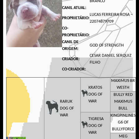
BRANCO
CANIL ATUAL:
LUCAS FERREIRA ROSA –
PROPRIETÁRIO:
22074879709
CO-
PROPRIETÁRIO:
CANIL DE
GOD OF STRENGTH
ORIGEM:
CESAR DANIEL SERQUIZ
CRIADOR:
FILHO
CO-CRIADOR:
MAXIMUS BR
KRATOS
WESTH
DOG OF
BULLY RED
WAR
RARUK
MAXIMUS
DOG OF
BULL
WAR
KINGPINLINES
TIGRESA
G6 OF
DOG OF
BULLYFORCE
WAR
MEG