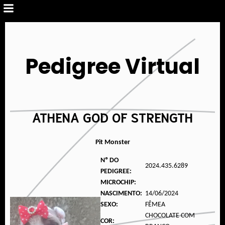
Pedigree Virtual
ATHENA GOD OF STRENGTH
Pit Monster
Nº DO
2024.435.6289
PEDIGREE:
MICROCHIP:
NASCIMENTO:
14/06/2024
SEXO:
FÊMEA
CHOCOLATE COM
COR: