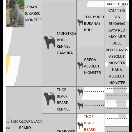
BRASIL BULLY
CONAN
CAMP BIG
JURASSIC
TODDY RED
BOY
MONSTER
BUKANAS
BUKANAS
BULL
GAYA RED
MONSTROS
MAXIMUS
BULL
BULL
KENNEL
RED THANOS
GAMORA
ABSOLUT
GREGA
MONSTER
ABSOLUT
HANA
MONSTER
ABSOLUT
MONSTER
**********
THOR
**********
BLACK
**********
BEARD
**********
**********
KENNEL
**********
THOR
**********
GLOCK BLACK
BLACK
BEARD
BEARD
CHARLOTE