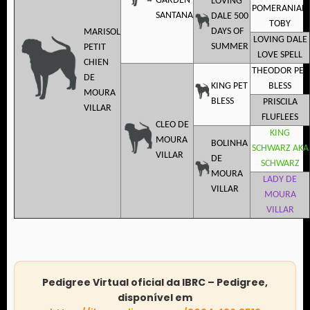
GARDEN
LOVING
POMERANIAN
SANTANA
DALE 500
TOBY
DAYS OF
MARISOL
LOVING DALE
SUMMER
PETIT
LOVE SPELL
CHIEN
THEODOR PET
DE
KING PET
BLESS
MOURA
BLESS
PRISCILA
VILLAR
FLUFLEES
CLEO DE
KING
MOURA
BOLINHA
SCHWARZ AKA
VILLAR
DE
SCHWARZ
MOURA
LADY DE
VILLAR
MOURA
VILLAR
Pedigree Virtual oficial da IBRC – Pedigree,
disponível em