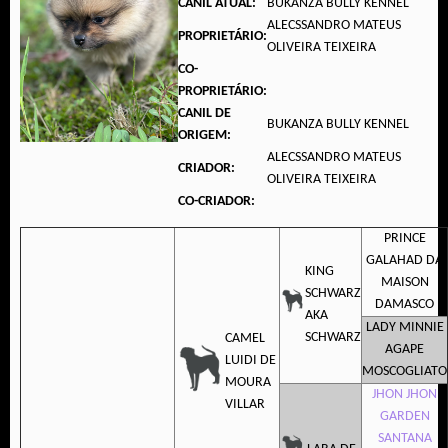
CANIL ATUAL:
BUKANZA BULLY KENNEL
ALECSSANDRO MATEUS
PROPRIETÁRIO:
OLIVEIRA TEIXEIRA
CO-
PROPRIETÁRIO:
CANIL DE
BUKANZA BULLY KENNEL
ORIGEM:
ALECSSANDRO MATEUS
CRIADOR:
OLIVEIRA TEIXEIRA
CO-CRIADOR:
PRINCE
GALAHAD DA
KING
MAISON
SCHWARZ
DAMASCO
AKA
LADY MINNIE
SCHWARZ
CAMEL
AGAPE
LUIDI DE
MOSCOGLIATO
MOURA
JHON JHON
VILLAR
GARDEN
SANTANA