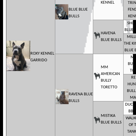
KENNEL
TRIN
BLUE BLUE
FEN
BULLS
KEN
SHO
BLUE 
HAVENA
MILL
BLUE BULLS
THE KI
BLUE 
ROXY KENNEL
M
GARRIDO
BULL
MM
TO
AMERICAN
RE
BULLY
HUN
TORETTO
BULL
RAVENA BLUE
MA
BULLS
DUCK 
BBU
MISTIKA
WALK
BLUE BULLS
OF 
TANK