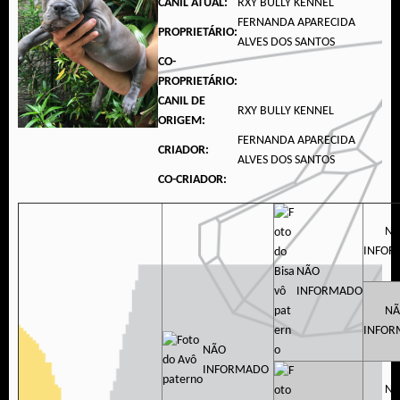
CANIL ATUAL:
RXY BULLY KENNEL
FERNANDA APARECIDA
PROPRIETÁRIO:
ALVES DOS SANTOS
CO-
PROPRIETÁRIO:
CANIL DE
RXY BULLY KENNEL
ORIGEM:
FERNANDA APARECIDA
CRIADOR:
ALVES DOS SANTOS
CO-CRIADOR:
N
INFO
NÃO
INFORMADO
N
INFO
NÃO
INFORMADO
N