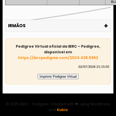
BL
+
IRMÃOS
Pedigree Virtual oficial da IBRC – Pedigree,
disponível em
https://ibrcpedigree.com/2024.438.5962
02/07/2026 21:15:05
Imprimir Pedigree Virtual
© 2026 IBRC – Pedigree. Created with ❤ using WordPress
and
Kubio