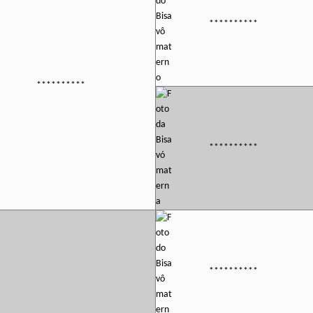
**********
**********
**********
**********