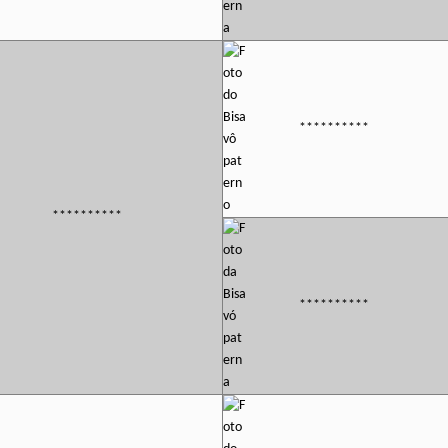
**********
**********
**********