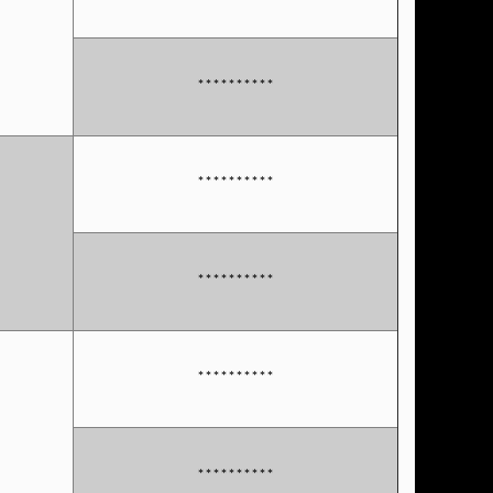
**********
**********
**********
**********
**********