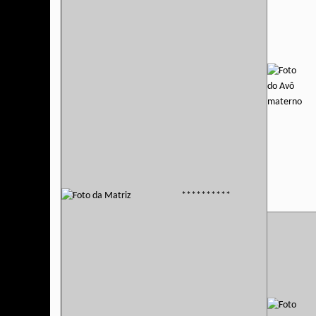
**********