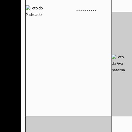
**********