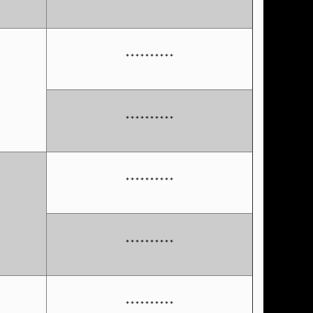
**********
**********
**********
**********
**********