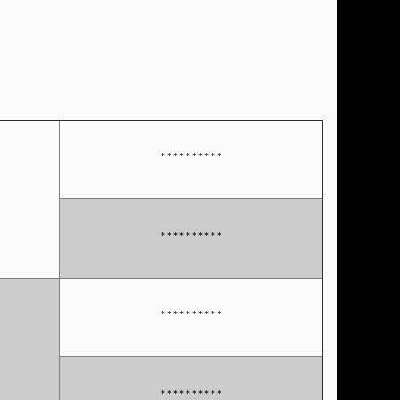
**********
**********
**********
**********