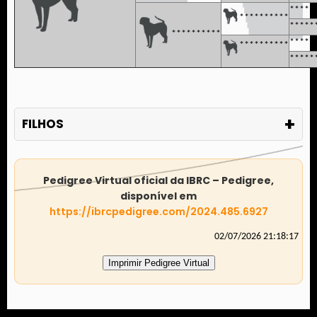
**********
*****
**********
*****
**********
*****
**********
*****
+
FILHOS
Pedigree Virtual oficial da IBRC – Pedigree,
disponível em
https://ibrcpedigree.com/2024.485.6927
02/07/2026 21:18:17
Imprimir Pedigree Virtual