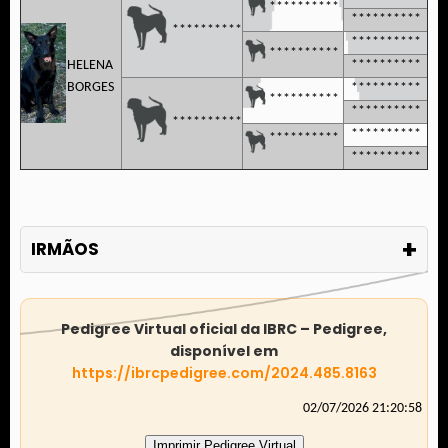
**********
**********
**********
**********
**********
HELENA
**********
BORGES
**********
**********
**********
**********
**********
**********
**********
+
IRMÃOS
Pedigree Virtual oficial da IBRC – Pedigree,
disponível em
https://ibrcpedigree.com/2024.485.8163
02/07/2026 21:20:58
Imprimir Pedigree Virtual