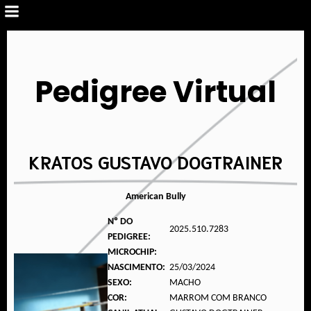
Pedigree Virtual
KRATOS GUSTAVO DOGTRAINER
American Bully
Nº DO
2025.510.7283
PEDIGREE:
MICROCHIP:
NASCIMENTO:
25/03/2024
SEXO:
MACHO
COR:
MARROM COM BRANCO