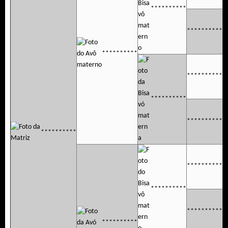
**********
**********
**********
**********
**********
**********
**********
**********
**********
**********
**********