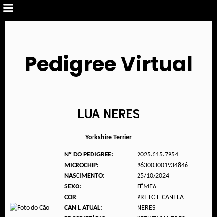
Pedigree Virtual
LUA NERES
Yorkshire Terrier
Nº DO PEDIGREE:
2025.515.7954
MICROCHIP:
963003001934846
NASCIMENTO:
25/10/2024
SEXO:
FÊMEA
COR:
PRETO E CANELA
CANIL ATUAL:
NERES