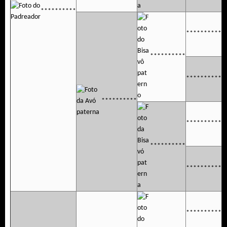
**********
**********
**********
**********
**********
**********
**********
**********
**********