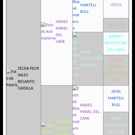
HEROI
MARTELL
BULL
HADES
LOLA C.E.R
MAVEL
DEL
BAROLO
CANE
PROTETTORE
DEL CANE
LUNA
PROTETTORE
CATENA
DEL CANE
DELCANE
ZELDA FELIX
PEQUENOS DE
SALES
LUCI
RECANTO
CASSILLA
IRON
MARTELL
BULL
HADES
MAVEL DEL
CANE
LUNA
MACÁRIA
PROTETTORE
CASSILA
DEL CANE