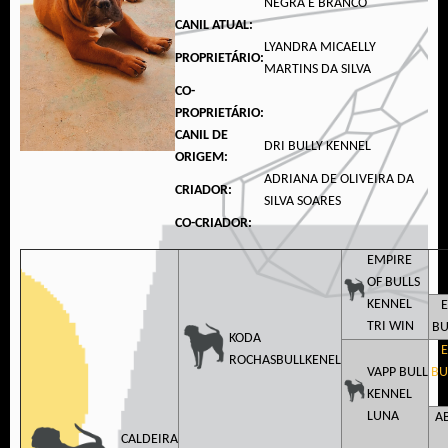
NEGRA E BRANCO
CANIL ATUAL:
LYANDRA MICAELLY
PROPRIETÁRIO:
MARTINS DA SILVA
CO-
PROPRIETÁRIO:
CANIL DE
DRI BULLY KENNEL
ORIGEM:
ADRIANA DE OLIVEIRA DA
CRIADOR:
SILVA SOARES
CO-CRIADOR:
EMPIRE
OF BULLS
KENNEL
E
TRI WIN
BU
KODA
E
ROCHASBULLKENEL
VAPP BULL
BU
KENNEL
LUNA
A
CALDEIRA