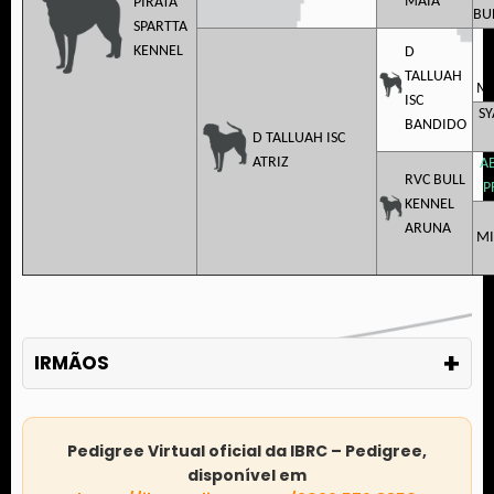
MAIA
PIRATA
BU
SPARTTA
KENNEL
D
TALLUAH
MA
ISC
S
BANDIDO
D TALLUAH ISC
ATRIZ
A
RVC BULL
P
KENNEL
ARUNA
MI
+
IRMÃOS
Pedigree Virtual oficial da IBRC – Pedigree,
disponível em