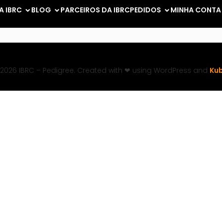
A IBRC
BLOG
PARCEIROS DA IBRC
PEDIDOS
MINHA CONTA
2026 IBRC – Pedigree. Created with ❤ using WordPress and
Kub